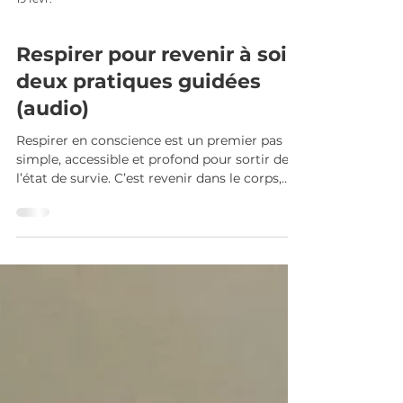
RESPIRATION
Respirer pour revenir à soi :
deux pratiques guidées
(audio)
Respirer en conscience est un premier pas
simple, accessible et profond pour sortir de
l’état de survie. C’est revenir dans le corps,
retrouver l’ancrage, sentir la Terre sous nos
pieds et laisser le mental s’apaiser. Je vous
propose ici deux respirations guidées pour
vous accompagner dans cette traversée : •
Respiration en connexion avec la Terre , pour
retrouver vos racines et votre stabilité
intérieure. • Respiration consciente , pour
créer un espace de calme, de présence