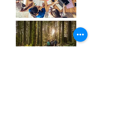
Contacts
contact@sophiedommange.com
Tél :
07 71 14 12 57
www.sophiedommange.com
Proche de Lyon